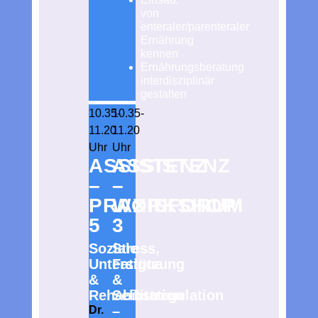
von
enteraler/parenteraler
Ernährung
kennen
Ernährungsberatung
interdisziplinär
gestalten
10.35-
10.35-
11.20
11.20
Uhr
Uhr
ASSISTENZ
ASSISTENZ
–
–
PRAXISFORUM
WORKSHOP
5
3
Soziale
Stress,
Unterstützung
Fatigue
&
&
Rehabilitation
Selbstregulation
–
Dr.