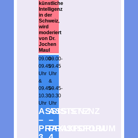
künstliche
Intelligenz
in der
Schweiz,
wird
moderiert
von Dr.
Jochen
Maul
09.00-
09.00-
09.45
09.45
Uhr
Uhr
&
&
09.45-
09.45-
10.30
10.30
Uhr
Uhr
ASSISTENZ
ASSISTENZ
–
–
PRAXISFORUM
PRAXISFORUM
3
4